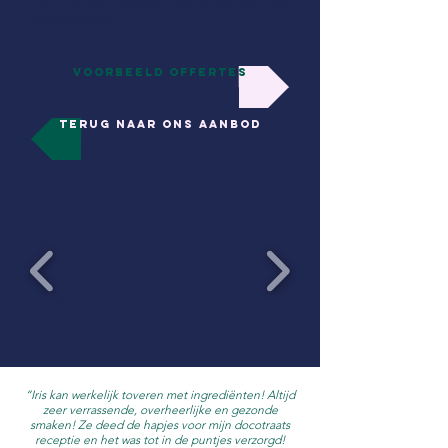
en je gasten!
Voorbeeld offertes
Terug naar ons aanbod
“Iris kan werkelijk toveren met ingrediënten! Altijd
zeer verrassende, overheerlijke en gezonde
smaken! Ze deed de hapjes voor mijn docotraats
receptie en het was tot in de puntjes verzorgd!