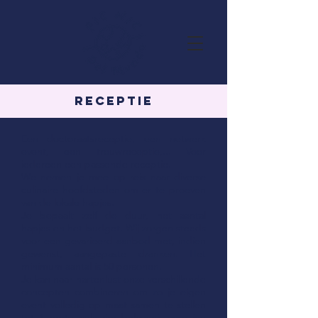
Receptie
Een doctoraatsreceptie, een netwerk
event, een trouwreceptie,... Voor
iedereen een passende receptie.
We nemen je mee op reis naar diverse
culinaire hoofdsteden om er te proeven
van de lokale hapjes.
Je bepaalt zelf de duur, het aantal
hapjes en het budget. Wij zorgen steeds
voor een gevarieerd aanbod met, indien
gewenst, aangepaste dranken. Het
minimum aantal is 50 personen.
Je kan naar hartenlust onze verschillende
concepten combineren om zo je eigen
event volledig op maat samen te stellen
tot 1 grote culinaire belevenis voor jou