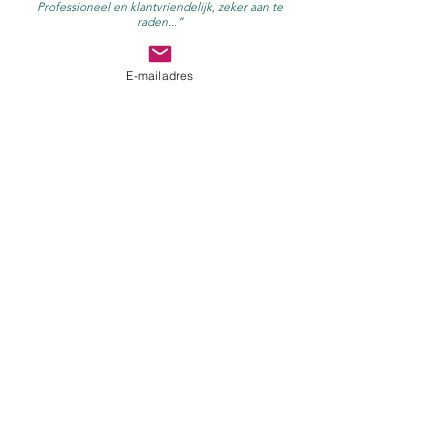
Professioneel en klantvriendelijk, zeker aan te
raden...”
E-mailadres
“We hebben veel positieve reacties gehad over hoe
smakelijk de hapjes waren en wij vonden ze zelf ook
lekker..”
“Dear Iris, The defense was successful and the
reception was splendid! Thank you very much.”
"Dankjewel voor het verzorgen van de receptie, de
heerlijke hapjes en de correcte bediening."
Iris Raes -
0486 02 03 83
-
info@picnicdelmundo.be
- Herlegemstraat 13 -
9040 Sint-Amandsberg -
privacy