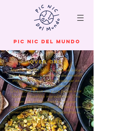
pic Nic del mundo
over Ons
Met Pic Nic Del Mundo gaan we volop
voor een wereldse catering die creatief,
innovatief, frivool, lekker, haalbaar én
betaalbaar is voor iedereen.
Ons bedrijf draait om pure passie voor
food en (h)eerlijke ingrediënten. Ons
team van enthousiaste en ervaren
medewerkers maken van elk feest een
onvergetelijke en lekkere gebeurtenis.
Since 2010