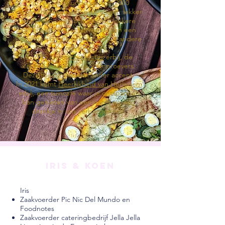
Pic Nic Del Mundo werd in 2010
opgericht vanuit een passie voor lekker
eten, een open blik voor de lekkere
gerechten overal ter wereld, en een
verlangen dit alles te delen met andere
mensen.
In 2015 kwam
Foodnotes
erbij, de
creatieve catering voor fijnproevers.
Dezelfde passie, een ander accent.
In 2021 komt
Heerlijkheid van Herlegem
erbij, een tuincafé waar je ontspannen
kan genieten van een hapje en een
drankje in ons verborgen hof.
Iris & Koen
Iris
Zaakvoerder Pic Nic Del Mundo en
Foodnotes
Zaakvoerder cateringbedrijf Jella Jella