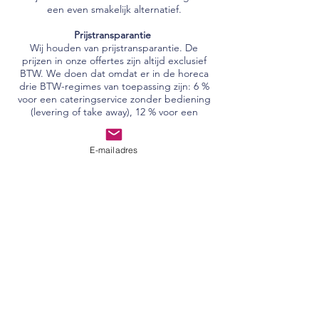
een even smakelijk alternatief.
Prijstransparantie
Wij houden van prijstransparantie. De
prijzen in onze offertes zijn altijd exclusief
BTW. We doen dat omdat er in de horeca
drie BTW-regimes van toepassing zijn: 6 %
voor een cateringservice zonder bediening
(levering of take away), 12 % voor een
cateringservice met bediening en 21 % op
alle dranken. Daarnaast splitsen we in onze
offertes de voedselkost en materiaalkost uit
E-mailadres
omdat de laatste varieert met het gekozen
cateringconcept en de gekozen
eventlocatie. Zo weet je op voorhand
precies welk onderdeel hoeveel zal kosten.
Geen verrassingen op de eindfactuur.
Een ervaren projectteam voor elk event
Voor elk evenement kan je rekenen op een
team van ervaren en enthousiaste
projectmedewerkers. Hoeveel medewerkers
we inzetten is afhankelijk van het gekozen
cateringconcept en de omstandigheden