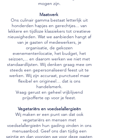
mogen zijn.
Maatwerk
Ons culinair gamma bestaat letterlijk uit
honderden hapjes en gerechtjes... van
lekkere en tijdloze klassiekers tot creatieve
nieuwigheden. Wat we aanbieden hangt af
van je gasten of medewerkers, je
organisatie, de gekozen
evenementenlocatie, het budget, het
seizoen,... en daarom werken we niet met
standaardlijsten. Wij denken graag mee om
steeds een gepersonaliseerd feest uit te
werken. Wij zijn accuraat, punctueel maar
flexibel en origineel… dat is ons
handelsmerk.
Vraag gerust en geheel vrijblijvend
prijsofferte op voor je feest.
Vegetariërs en voedselallergieën
Wij maken er een punt van dat ook
vegetariërs en mensen met
voedselallergieën hun gading vinden in ons
menuaanbod. Geef ons dan tijdig een
seintje en dan voorzien we voor deze gasten