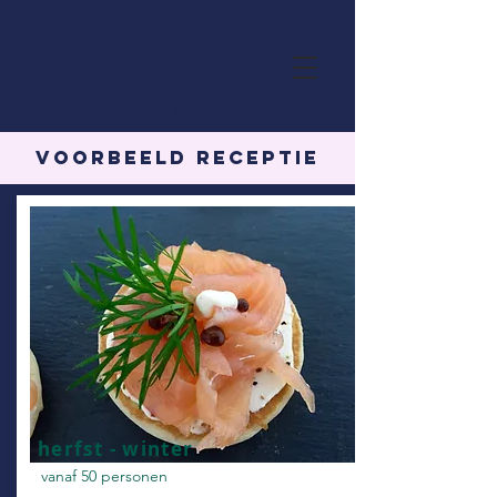
voorbeeld Receptie
herfst - winter
vanaf 50 personen