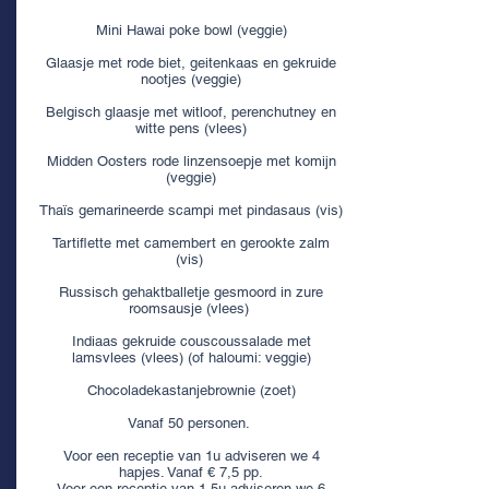
Mini Hawai poke bowl (veggie)
Glaasje met rode biet, geitenkaas en gekruide
nootjes (veggie)
Belgisch glaasje met witloof, perenchutney en
witte pens (vlees)
Midden Oosters rode linzensoepje met komijn
(veggie)
Thaïs gemarineerde scampi met pindasaus (vis)
Tartiflette met camembert en gerookte zalm
(vis)
Russisch gehaktballetje gesmoord in zure
roomsausje (vlees)
Indiaas gekruide couscoussalade met
lamsvlees (vlees) (of haloumi: veggie)
Chocoladekastanjebrownie (zoet)
Vanaf 50 personen.
Voor een receptie van 1u adviseren we 4
hapjes. Vanaf € 7,5 pp.
Voor een receptie van 1,5u adviseren we 6