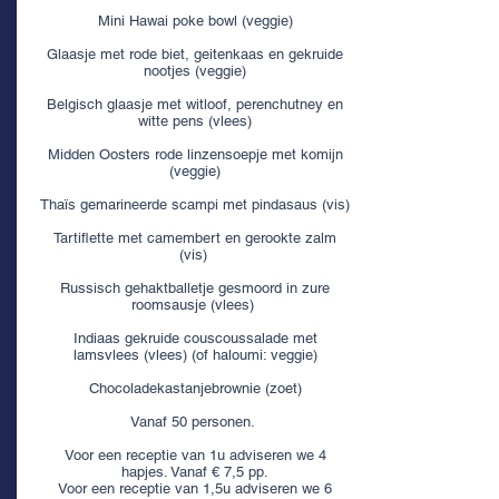
Mini Hawai poke bowl (veggie)
Glaasje met rode biet, geitenkaas en gekruide
nootjes (veggie)
Belgisch glaasje met witloof, perenchutney en
witte pens (vlees)
Midden Oosters rode linzensoepje met komijn
(veggie)
Thaïs gemarineerde scampi met pindasaus (vis)
Tartiflette met camembert en gerookte zalm
(vis)
Russisch gehaktballetje gesmoord in zure
roomsausje (vlees)
Indiaas gekruide couscoussalade met
lamsvlees (vlees) (of haloumi: veggie)
Chocoladekastanjebrownie (zoet)
Vanaf 50 personen.
Voor een receptie van 1u adviseren we 4
hapjes. Vanaf € 7,5 pp.
Voor een receptie van 1,5u adviseren we 6